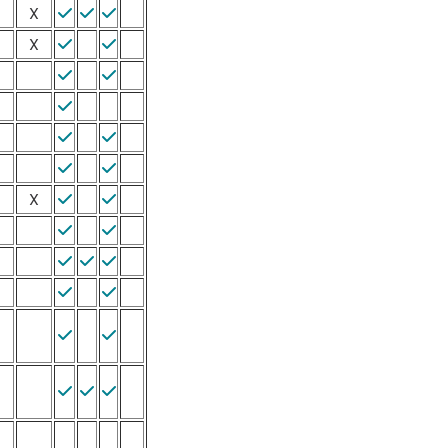
X



X









X













