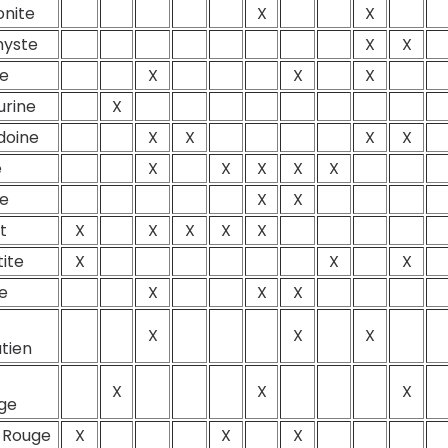
nite
X
X
yste
X
X
te
X
X
X
urine
X
doine
X
X
X
X
e
X
X
X
X
X
te
X
X
t
X
X
X
X
X
ite
X
X
X
e
X
X
X
X
X
X
tien
X
X
X
ge
 Rouge
X
X
X