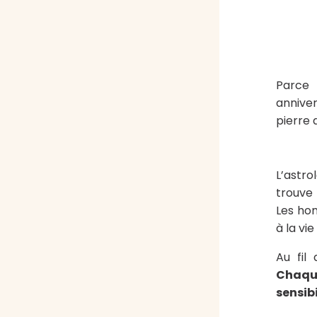
Parce 
annive
pierre 
L’astr
trouve
Les hom
à la vie
Au fil
Chaque
sensibi