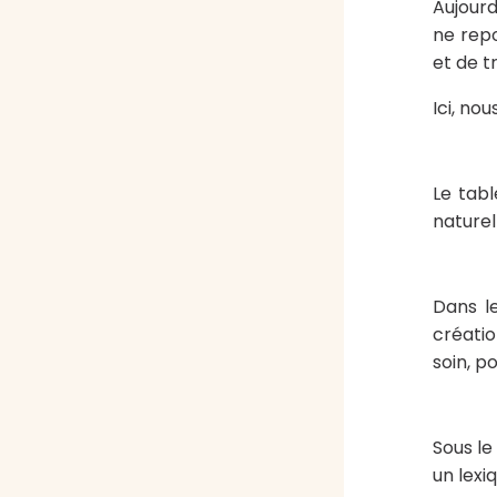
Aujourd
ne repo
et de tr
Ici, no
Le tabl
naturel
Dans le
créatio
soin, p
Sous le
un lexi