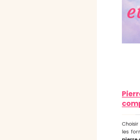
Pier
comp
Choisir
les for
pierre 