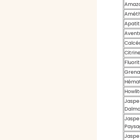
Amazo
Améth
Apati
Avent
Calcé
Citrin
Fluori
Grena
Hémat
Howlit
Jaspe
Dalma
Jaspe
Paysa
Jaspe