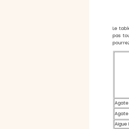
Le tabl
pas tou
pourrez
Agate
Agate
Aigue