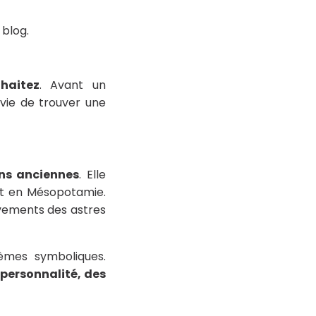
 blog.
haitez
. Avant un
vie de trouver une
ons anciennes
. Elle
ent en Mésopotamie.
uvements des astres
èmes symboliques.
 personnalité, des