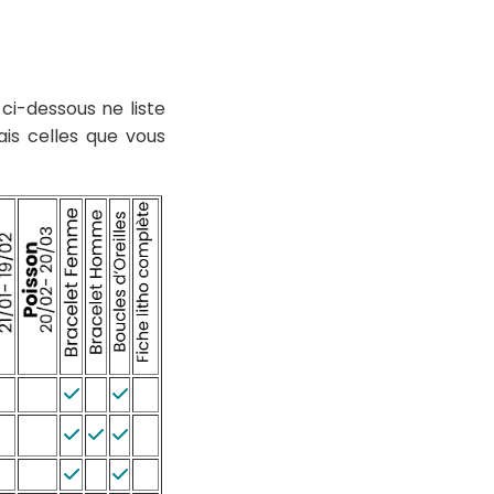
 ci-dessous ne liste
ais celles que vous





X

