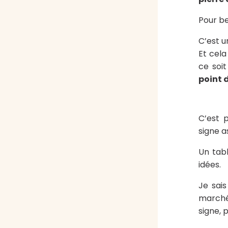
Pour b
C’est u
Et cela
ce soit
point 
C’est 
signe a
Un tabl
idées.
Je sais
marchés
signe, 