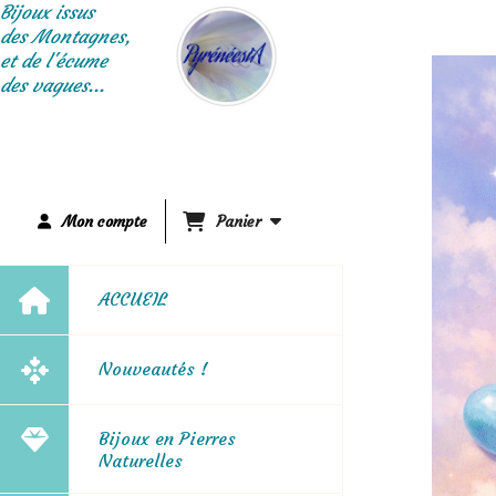
Panneau de gestion des cookies
Bijoux issus
des Montagnes,
et de l'écume
des vagues...
Mon compte
Panier
ACCUEIL
Nouveautés !
Bijoux en Pierres
Naturelles