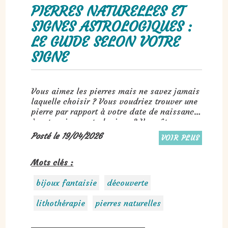
PIERRES NATURELLES ET
SIGNES ASTROLOGIQUES :
LE GUIDE SELON VOTRE
SIGNE
Vous aimez les pierres mais ne savez jamais
laquelle choisir ? Vous voudriez trouver une
pierre par rapport à votre date de naissance,
à votre signe astrologique ? Vous êtes au
bon endroit !! Découvrez facilement quelle
Posté le 19/04/2026
VOIR PLUS
pierre vous correspond.
Mots clés :
bijoux fantaisie
découverte
lithothérapie
pierres naturelles