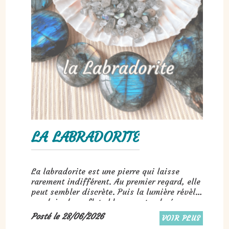
LA LABRADORITE
La labradorite est une pierre qui laisse
rarement indifférent. Au premier regard, elle
peut sembler discrète. Puis la lumière révèle
soudain des reflets bleus, verts, dorés ou
parfois même violets...
Posté le 28/06/2026
VOIR PLUS