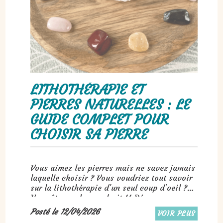
LITHOTHÉRAPIE ET
PIERRES NATURELLES : LE
GUIDE COMPLET POUR
CHOISIR SA PIERRE
Vous aimez les pierres mais ne savez jamais
laquelle choisir ? Vous voudriez tout savoir
sur la lithothérapie d'un seul coup d'oeil ?
Vous êtes au bon endroit !! Découvrez
facilement quelle pierre vous correspond.
Posté le 12/04/2026
VOIR PLUS