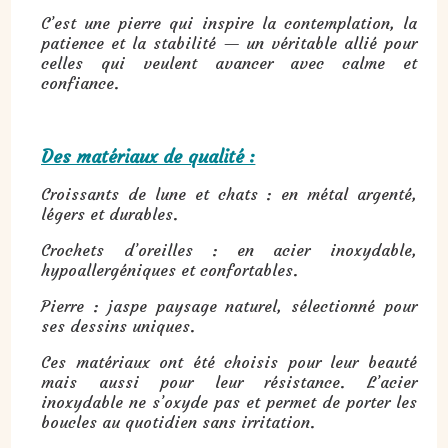
C’est une pierre qui inspire la contemplation, la
patience et la stabilité — un véritable allié pour
celles qui veulent avancer avec calme et
confiance.
Des matériaux de qualité :
Croissants de lune et chats : en métal argenté,
légers et durables.
Crochets d’oreilles : en acier inoxydable,
hypoallergéniques et confortables.
Pierre : jaspe paysage naturel, sélectionné pour
ses dessins uniques.
Ces matériaux ont été choisis pour leur beauté
mais aussi pour leur résistance. L’acier
inoxydable ne s’oxyde pas et permet de porter les
boucles au quotidien sans irritation.