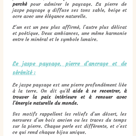
perché
pour admirer le paysage. La pierre de
jaspe paysage y diffuse ses tons sable, beige et
ocre avec une élégance naturelle.
L’un est un peu plus affirmé, l’autre plus délicat
et poétique. Deux ambiances, une même harmonie
entre le minéral et le symbole lunaire.
Le jaspe paysage, pierre d’ancrage et de
sérénité :
Le jaspe paysage est une pierre profondément liée
à la terre. On dit qu’
il aide à se recentrer, à
trouver la paix intérieure et à renouer avec
l’énergie naturelle du monde.
Ses motifs rappellent les reliefs d’un désert, les
nervures d’un bois ancien ou les traces du temps
sur la pierre. Chaque perle est différente, et c’est
ce qui rend chaque bijou unique.