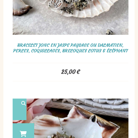
BRACELET JONC EN JASPE PAYSAGE OU DALMATIEN,
PERLES, COQUILLAGES, BRELOQUES LOTUS & ÉLÉPHANT
25,00
€