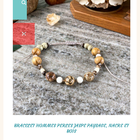
BRACELET HOMMES PERLES JASPE PAYSAGE, NACRE ET
BOIS