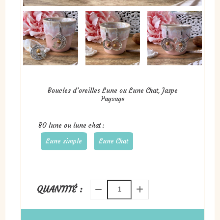
Boucles d’oreilles Lune ou Lune Chat, Jaspe
Paysage
BO lune ou lune chat :
Lune simple
Lune Chat
QUANTITÉ :