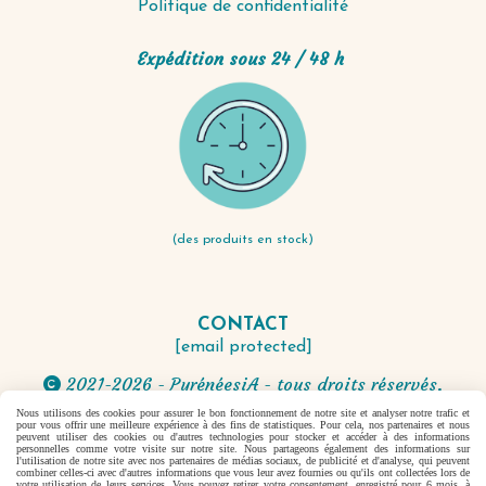
Politique de confidentialité
Expédition sous 24 / 48 h
(des produits en stock)
CONTACT
[email protected]
2021-2026 - PyrénéesiA - tous droits réservés.

Nous utilisons des cookies pour assurer le bon fonctionnement de notre site et analyser notre trafic et
pour vous offrir une meilleure expérience à des fins de statistiques. Pour cela, nos partenaires et nous
Autoriser
Facebook est désactivé.
peuvent utiliser des cookies ou d'autres technologies pour stocker et accéder à des informations
personnelles comme votre visite sur notre site. Nous partageons également des informations sur
l'utilisation de notre site avec nos partenaires de médias sociaux, de publicité et d'analyse, qui peuvent
combiner celles-ci avec d'autres informations que vous leur avez fournies ou qu'ils ont collectées lors de
votre utilisation de leurs services. Vous pouvez retirer votre consentement, enregistré pour 6 mois, à