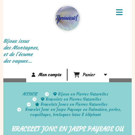
Panneau de gestion des cookies
Bijoux issus
des Montagnes,
et de l'écume
des vagues...
Mon compte
Panier
ACCUEIL
Bijoux en Pierres Naturelles
Bracelets en Pierres Naturelles
Bracelets Joncs en Pierres Naturelles
Bracelet Jonc en Jaspe Paysage ou Dalmatien, perles,
coquillages, breloques lotus & éléphant
BRACELET JONC EN JASPE PAYSAGE OU