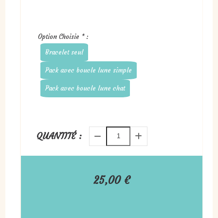
Option Choisie
*
:
Bracelet seul
Pack avec boucle lune simple
Pack avec boucle lune chat
QUANTITÉ :
25,00
€