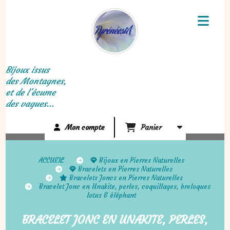
Panneau de gestion des cookies
Bijoux issus
des Montagnes,
et de l'écume
des vagues...
Mon compte
Panier
ACCUEIL
Bijoux en Pierres Naturelles
Bracelets en Pierres Naturelles
Bracelets Joncs en Pierres Naturelles
Bracelet Jonc en Unakite, perles, coquillages, breloques
lotus & éléphant
BRACELET JONC EN UNAKITE, PERLES,