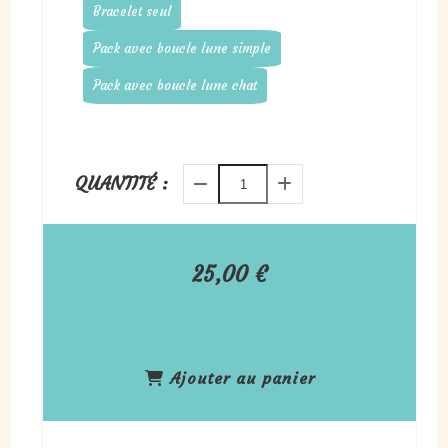
Bracelet seul
Pack avec boucle lune simple
Pack avec boucle lune chat
QUANTITÉ :
25,00
€
Ajouter au panier