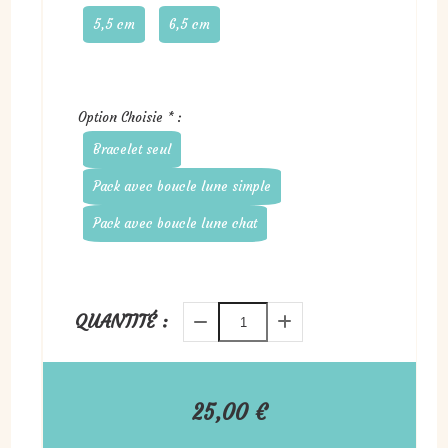
5,5 cm
6,5 cm
Option Choisie
*
:
Bracelet seul
Pack avec boucle lune simple
Pack avec boucle lune chat
QUANTITÉ :
25,00
€