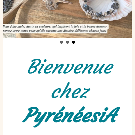
Bienvenue
chez
PyrénéesiA