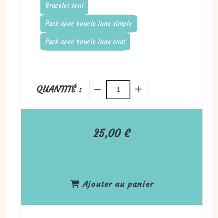
Bracelet seul
Pack avec boucle lune simple
Pack avec boucle lune chat
QUANTITÉ :
25,00
€
Ajouter au panier