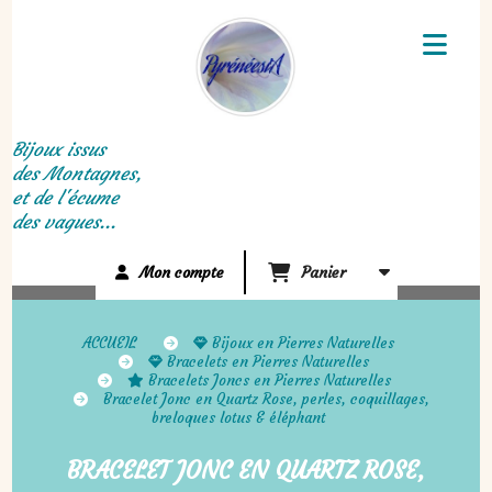
Panneau de gestion des cookies
Bijoux issus
des Montagnes,
et de l'écume
des vagues...
Mon compte
Panier
ACCUEIL
Bijoux en Pierres Naturelles
Bracelets en Pierres Naturelles
Bracelets Joncs en Pierres Naturelles
Bracelet Jonc en Quartz Rose, perles, coquillages,
breloques lotus & éléphant
BRACELET JONC EN QUARTZ ROSE,