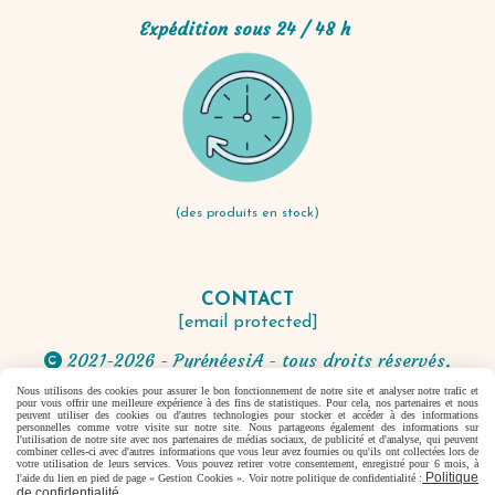
Expédition sous 24 / 48 h
(des produits en stock)
CONTACT
[email protected]
2021-2026 - PyrénéesiA - tous droits réservés.

Nous utilisons des cookies pour assurer le bon fonctionnement de notre site et analyser notre trafic et
pour vous offrir une meilleure expérience à des fins de statistiques. Pour cela, nos partenaires et nous
Autoriser
Facebook est désactivé.
peuvent utiliser des cookies ou d'autres technologies pour stocker et accéder à des informations
personnelles comme votre visite sur notre site. Nous partageons également des informations sur
l'utilisation de notre site avec nos partenaires de médias sociaux, de publicité et d'analyse, qui peuvent
combiner celles-ci avec d'autres informations que vous leur avez fournies ou qu'ils ont collectées lors de
votre utilisation de leurs services. Vous pouvez retirer votre consentement, enregistré pour 6 mois, à
Politique
l'aide du lien en pied de page « Gestion Cookies ». Voir notre politique de confidentialité :
Mentions Légales
Conditions générales de vente
de confidentialité