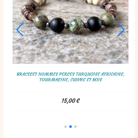
AINE,
BRACELET HOMMES PERLES MALACHITE, TOURMALINE,
BR
PHANT
TURQUOISE AFRICAINE, CUIVRE ET BOIS
15,00
€