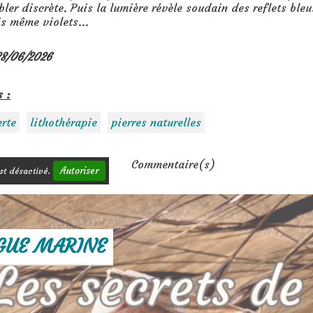
ler discrète. Puis la lumière révèle soudain des reflets bleu
s même violets...
28/06/2026
s :
rte
lithothérapie
pierres naturelles
Commentaire(s)
Autoriser
st désactivé.
GUE MARINE