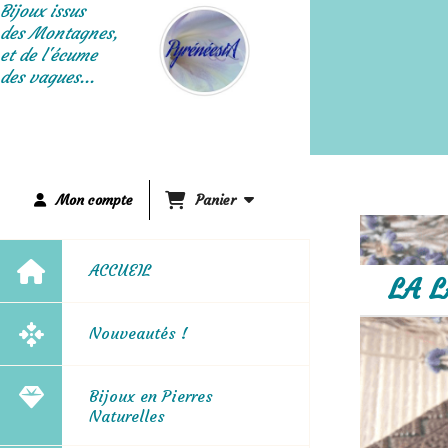
Panneau de gestion des cookies
Bijoux issus
des Montagnes,
et de l'écume
des vagues...
Mon compte
Panier
ACCUEIL
LA 
Nouveautés !
Bijoux en Pierres
Naturelles