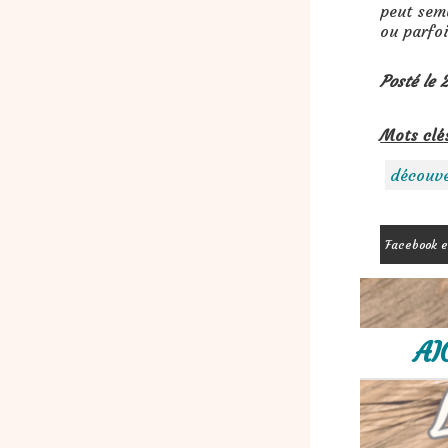
peut semb
ou parfoi
Posté le 
Mots clé
découve
Facebook e
AI