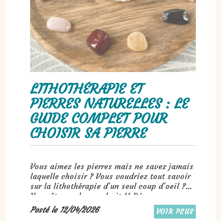
LITHOTHÉRAPIE ET
PIERRES NATURELLES : LE
GUIDE COMPLET POUR
CHOISIR SA PIERRE
Vous aimez les pierres mais ne savez jamais
laquelle choisir ? Vous voudriez tout savoir
sur la lithothérapie d'un seul coup d'oeil ?
Vous êtes au bon endroit !! Découvrez
facilement quelle pierre vous correspond.
Posté le 12/04/2026
VOIR PLUS