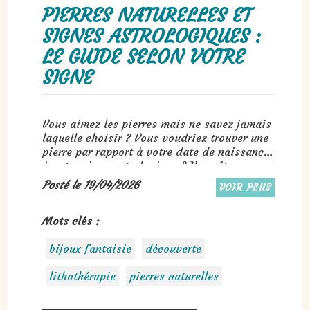
PIERRES NATURELLES ET
SIGNES ASTROLOGIQUES :
LE GUIDE SELON VOTRE
SIGNE
Vous aimez les pierres mais ne savez jamais
laquelle choisir ? Vous voudriez trouver une
pierre par rapport à votre date de naissance,
à votre signe astrologique ? Vous êtes au
bon endroit !! Découvrez facilement quelle
Posté le 19/04/2026
VOIR PLUS
pierre vous correspond.
Mots clés :
bijoux fantaisie
découverte
lithothérapie
pierres naturelles