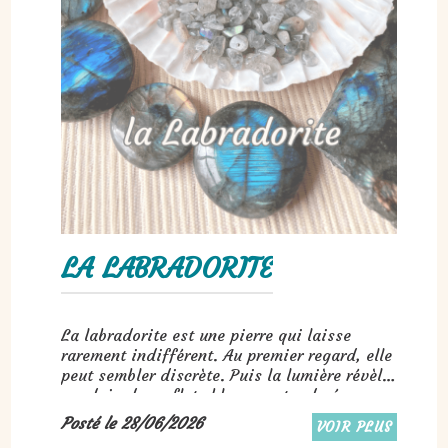
LA LABRADORITE
La labradorite est une pierre qui laisse
rarement indifférent. Au premier regard, elle
peut sembler discrète. Puis la lumière révèle
soudain des reflets bleus, verts, dorés ou
parfois même violets...
Posté le 28/06/2026
VOIR PLUS