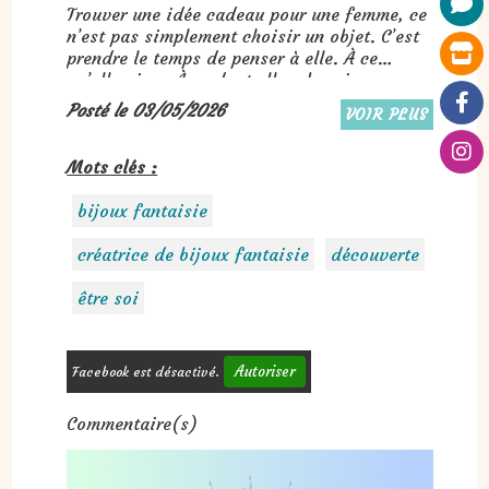
Trouver une idée cadeau pour une femme, ce
n’est pas simplement choisir un objet. C’est
prendre le temps de penser à elle. À ce
qu’elle aime. À ce dont elle a besoin en ce
moment. À ce qui pourrait lui faire plaisir,
Posté le 03/05/2026
VOIR PLUS
vraiment.
Mots clés :
bijoux fantaisie
créatrice de bijoux fantaisie
découverte
être soi
Autoriser
Facebook est désactivé.
Commentaire(s)