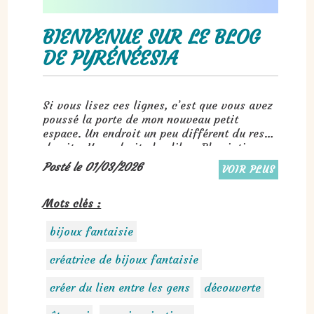
BIENVENUE SUR LE BLOG
DE PYRÉNÉESIA
Si vous lisez ces lignes, c’est que vous avez
poussé la porte de mon nouveau petit
espace. Un endroit un peu différent du reste
du site. Un endroit plus libre. Plus intime.
Plus détaillé aussi...
Posté le 01/03/2026
VOIR PLUS
Mots clés :
bijoux fantaisie
créatrice de bijoux fantaisie
créer du lien entre les gens
découverte