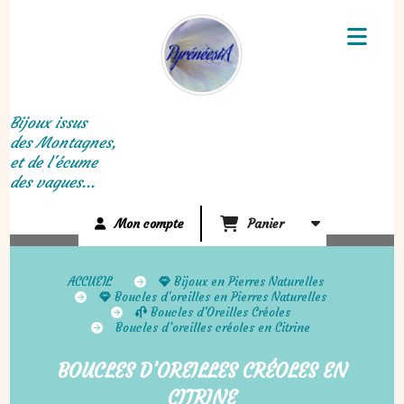
Panneau de gestion des cookies
Bijoux issus
des Montagnes,
et de l'écume
des vagues...
Mon compte
Panier
ACCUEIL
Bijoux en Pierres Naturelles
Boucles d'oreilles en Pierres Naturelles
Boucles d'Oreilles Créoles
Boucles d’oreilles créoles en Citrine
BOUCLES D’OREILLES CRÉOLES EN
CITRINE