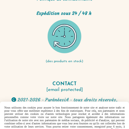
Expédition sous 24 / 48 h
(des produits en stock)
CONTACT
[email protected]
2021-2026 - PyrénéesiA - tous droits réservés.

Nous utilisons des cookies pour assurer le bon fonctionnement de notre site et analyser notre trafic et
pour vous offrir une meilleure expérience à des fins de statistiques. Pour cela, nos partenaires et nous
Autoriser
Facebook est désactivé.
peuvent utiliser des cookies ou d'autres technologies pour stocker et accéder à des informations
personnelles comme votre visite sur notre site. Nous partageons également des informations sur
l'utilisation de notre site avec nos partenaires de médias sociaux, de publicité et d'analyse, qui peuvent
combiner celles-ci avec d'autres informations que vous leur avez fournies ou qu'ils ont collectées lors de
votre utilisation de leurs services. Vous pouvez retirer votre consentement, enregistré pour 6 mois, à