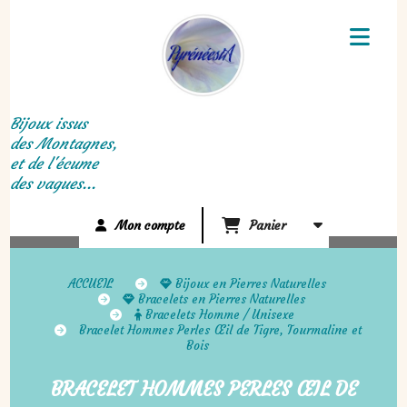
Panneau de gestion des cookies
Bijoux issus
des Montagnes,
et de l'écume
des vagues...
Mon compte
Panier
ACCUEIL
Bijoux en Pierres Naturelles
Bracelets en Pierres Naturelles
Bracelets Homme / Unisexe
Bracelet Hommes Perles Œil de Tigre, Tourmaline et
Bois
BRACELET HOMMES PERLES ŒIL DE