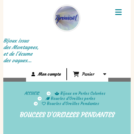
Panneau de gestion des cookies
Bijoux issus
des Montagnes,
et de l'écume
des vagues...
Mon compte
Panier
ACCUEIL
Bijoux en Perles Colorées
Boucles d'Oreilles perles
Boucles d'Oreilles Pendantes
BOUCLES D'OREILLES PENDANTES