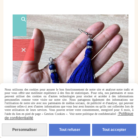
Nous utilisons des cookies pour assurer le bon fonctionnement de notre site et analyser notre trafic et
pour vous offrir une meilleure expérience à des fins de statistiques. Pour cela, nos partenaires et nous
peuvent utiliser des cookies ou d'autres technologies pour stocker et accéder à des informations
personnelles comme votre visite sur notre site. Nous partageons également des informations sur
l'utilisation de notre site avec nos partenaires de médias sociaux, de publicité et d'analyse, qui peuvent
combiner celles-ci avec d'autres informations que vous leur avez fournies ou qu'ils ont collectées lors de
votre utilisation de leurs services. Vous pouvez retirer votre consentement, enregistré pour 6 mois, à
Politique
l'aide du lien en pied de page « Gestion Cookies ». Voir notre politique de confidentialité :
de confidentialité
Personnaliser
Tout refuser
Tout accepter