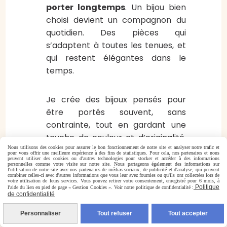
porter longtemps
. Un bijou bien
choisi devient un compagnon du
quotidien. Des pièces qui
s’adaptent à toutes les tenues, et
qui restent élégantes dans le
temps.
Je crée des bijoux pensés pour
être portés souvent, sans
contrainte, tout en gardant une
touche de couleur et d’originalité.
C’est un cadeau qui trouve
Nous utilisons des cookies pour assurer le bon fonctionnement de notre site et analyser notre trafic et
pour vous offrir une meilleure expérience à des fins de statistiques. Pour cela, nos partenaires et nous
peuvent utiliser des cookies ou d'autres technologies pour stocker et accéder à des informations
naturellement sa place.
personnelles comme votre visite sur notre site. Nous partageons également des informations sur
l'utilisation de notre site avec nos partenaires de médias sociaux, de publicité et d'analyse, qui peuvent
combiner celles-ci avec d'autres informations que vous leur avez fournies ou qu'ils ont collectées lors de
Idée à retrouver sur la boutique :
votre utilisation de leurs services. Vous pouvez retirer votre consentement, enregistré pour 6 mois, à
Politique
l'aide du lien en pied de page « Gestion Cookies ». Voir notre politique de confidentialité :
Les Boucles d’Oreilles tissées en
de confidentialité
perles Miyuki.
Personnaliser
Tout refuser
Tout accepter