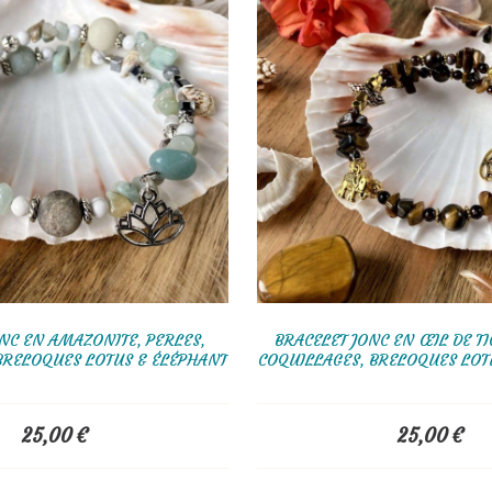
NC EN AMAZONITE, PERLES,
BRACELET JONC EN ŒIL DE TI
BRELOQUES LOTUS & ÉLÉPHANT
COQUILLAGES, BRELOQUES LOT
25,00
€
25,00
€