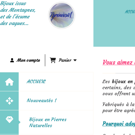
Panneau de gestion des cookies
Bijoux issus
des Montagnes,
ACCU
et de l'écume
des vagues...
Mon compte
Panier
Vous aimez l
ACCUEIL
Les
bijoux en 
certains, des 
vous offrent u
Nouveautés !
Fabriqués à la
pour être agré
Bijoux en Pierres
Pourquoi adop
Naturelles