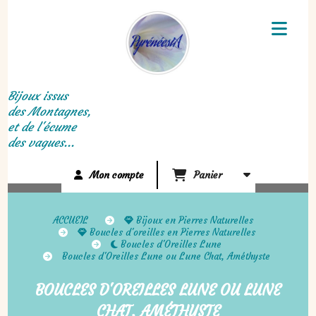
Panneau de gestion des cookies
Bijoux issus
des Montagnes,
et de l'écume
des vagues...
Mon compte
Panier
ACCUEIL
Bijoux en Pierres Naturelles
Boucles d'oreilles en Pierres Naturelles
Boucles d'Oreilles Lune
Boucles d'Oreilles Lune ou Lune Chat, Améthyste
BOUCLES D'OREILLES LUNE OU LUNE
CHAT, AMÉTHYSTE