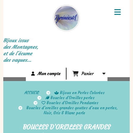
Panneau de gestion des cookies
Bijoux issus
des Montagnes,
et de l'écume
des vagues...
Mon compte
Panier
ACCUEIL
Bijoux en Perles Colorées
Boucles d'Oreilles perles
Boucles d'Oreilles Pendantes
Boucles d’oreilles grandes gouttes d’eau en perles,
Noir, Gris & Blanc perle
BOUCLES D’OREILLES GRANDES