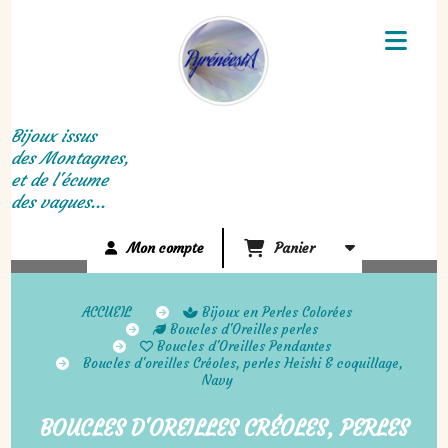
Panneau de gestion des cookies
Bijoux issus
des Montagnes,
et de l'écume
des vagues...
Mon compte
Panier
ACCUEIL
Bijoux en Perles Colorées
Boucles d'Oreilles perles
Boucles d'Oreilles Pendantes
Boucles d'oreilles Créoles, perles Heishi & coquillage,
Navy
BOUCLES D'OREILLES CRÉOLES, PERLES