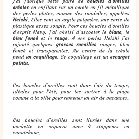
J’ai fabriqué cette paire de
boucles d’oreilles
créoles
en enfilant sur un cercle en fil métallique
des perles plates, comme des rondelles, appelées
Heishi
. Elles sont en argile polymère, une sorte de
plastique assez souple. Pour ces boucles d’oreilles
d’esprit Navy, j’ai choisi d’associer le
blanc
, le
bleu foncé
et le
rouge
. A ces perles Heishi j’ai
rajouté quelques
grosses rocailles
rouges, bleu
foncé et transparentes. Au centre de la créole
pend
un coquillage
. Ce coquillage est un
escargot
pointu
.
Ces boucles d’oreilles sont dans l’air du temps,
idéales pour l’été, pour les sorties à la plage
comme à la ville pour ramener un air de vacances.
Les boucles d’oreilles sont livrées dans une
pochette en organza avec 4 stoppeurs en
caoutchouc.