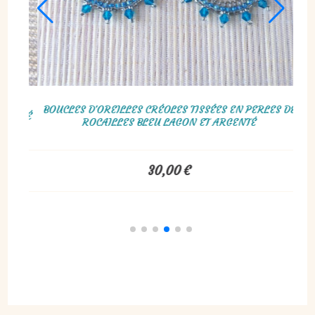
 DE
BOUCLES D'OREILLES HEXAGONE BLEU JEAN & ARGENTÉ,
BOU
TISSAGE MIYUKI
45,00
€