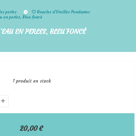
les perles
Boucles d'Oreilles Pendantes
au en perles, Bleu foncé
’EAU EN PERLES, BLEU FONCÉ
1
produit en stock
20,00
€