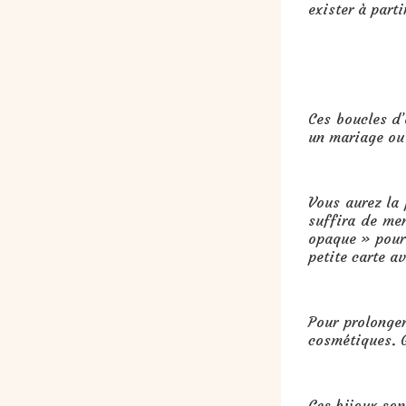
exister à part
Cadeau : boucles d’oreilles gran
Ces boucles d’
un mariage ou 
Vous aurez la 
suffira de me
opaque » pour 
petite carte a
Pour prolonger
cosmétiques. G
Ces bijoux son