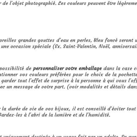
ir de l’objet photographié. Les couleurs peuvent être légèrem
des gouttes d’eau en perles, Bleu foncé :
oreilles grandes gouttes d’eau en perles, Bleu foncé seront
une occasion spéciale (Ex. Saint-Valentin, Noël, anniversa
possibilité de
personnaliser votre emballage
dans la case c
ntionner vos couleurs préférées pour le choix de la pochet
garder tout l’effet de surprise à la personne à qui vous l’o
vec un message de votre part. (voir modalités et détails dan
 la durée de vie de vos bijoux, il est conseillé d’éviter tout
ardez-les à l'abri de la lumière et de l'humidité.
t uniquement destinés à un usage fait par un adulte. En auc