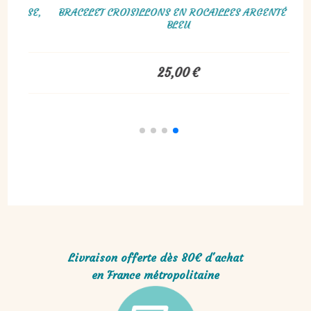
 ROCAILLES CAMAÏEU DE BLEUS ET
BRACELET TRIPLE RANG, BL
NC, TORSADE RUSSE
25,00
€
18,00
Livraison offerte dès 80€ d'achat
en France métropolitaine