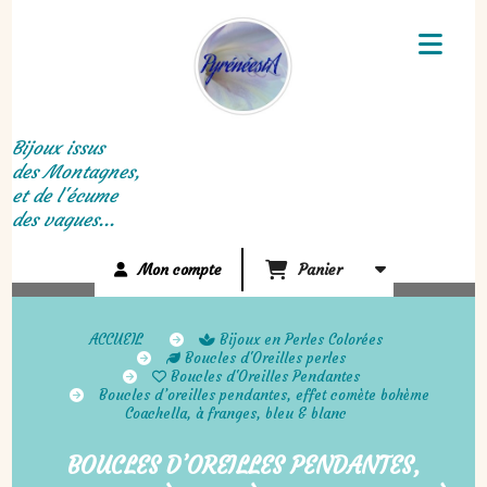
Panneau de gestion des cookies
Bijoux issus
des Montagnes,
et de l'écume
des vagues...
Mon compte
Panier
ACCUEIL
Bijoux en Perles Colorées
Boucles d'Oreilles perles
Boucles d'Oreilles Pendantes
Boucles d’oreilles pendantes, effet comète bohème
Coachella, à franges, bleu & blanc
BOUCLES D’OREILLES PENDANTES,