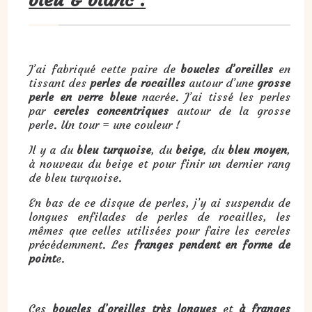
J’ai fabriqué cette paire de
boucles d’oreilles
en
tissant des
perles de rocailles
autour d’une
grosse
perle en verre bleue
nacrée. J’ai tissé les perles
par
cercles concentriques
autour de la grosse
perle. Un tour = une couleur !
Il y a du
bleu
turquoise
, du
beige
, du
bleu moyen
,
à nouveau du beige et pour finir un dernier rang
de bleu turquoise.
En bas de ce disque de perles, j’y ai suspendu de
longues enfilades de perles de rocailles, les
mêmes que celles utilisées pour faire les cercles
précédemment. Les
franges
pendent en forme de
point
e.
Ces
boucles d’oreilles très longues
et
à franges