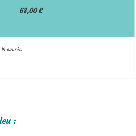
68,00
€
 4j ouvrés.
leu :