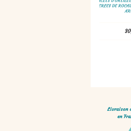
BOUCLES D'OR
BOUCLES D'OREILLES TISSÉES EN PERLES
PERLES DE 
MIYUKI BLEU
45,00
€
Livraison 
en Fra