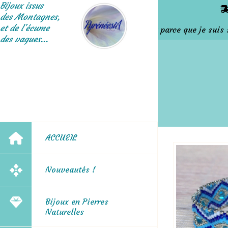
Panneau de gestion des cookies
Bijoux issus
des Montagnes,
et de l'écume
C'est parce que je suis sur
des vagues...
ACCUEIL
Nouveautés !
Bijoux en Pierres
Naturelles