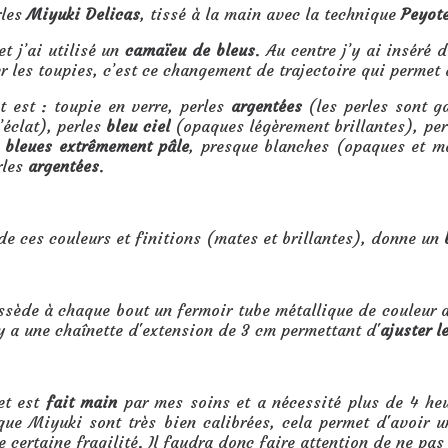
rles
Miyuki Delicas
, tissé à la main avec la technique
Peyot
et j’ai utilisé un
camaïeu de bleus
. Au centre j’y ai inséré 
r les toupies, c’est ce changement de trajectoire qui permet 
 est : toupie en verre, perles
argentées
(les perles sont ga
’éclat), perles
bleu ciel
(opaques légèrement brillantes), pe
s
bleues extrêmement pâle
, presque blanches (opaques et m
rles
argentées
.
de ces couleurs et finitions (mates et brillantes), donne un
ssède à chaque bout un fermoir tube métallique de couleur a
l y a une chaînette d'extension de 3 cm permettant d'
ajuster l
et est
fait main
par mes soins et a nécessité plus de 4 heur
ue Miyuki sont très bien calibrées, cela permet d'avoir un 
 certaine fragilité. Il faudra donc faire attention de ne pas