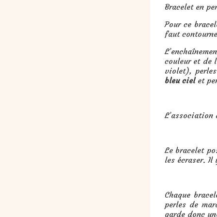
Bracelet en pe
Pour ce bracel
faut contourne
L’enchaînement
couleur et de l
violet), perle
bleu ciel
et pe
L’association 
Le bracelet po
les écraser. I
Chaque bracel
perles de marq
garde donc une