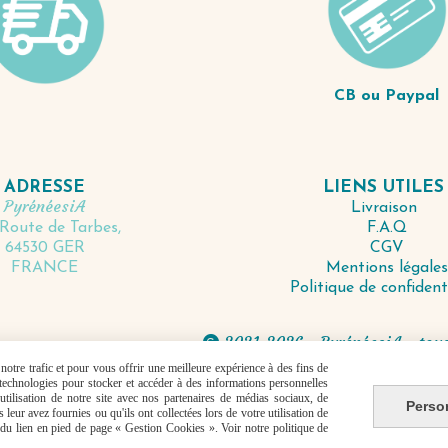
CB ou Paypal
LIENS UTILE
ADRESSE
PyrénéesiA
Livraison
F.A.Q
Route de Tarbes,
CGV
64530 GER
Mentions légales
FRANCE
Politique de confident
2021-2026 - PyrénéesiA - tous

otre trafic et pour vous offrir une meilleure expérience à des fins de
s technologies pour stocker et accéder à des informations personnelles
Autoriser
Facebook est désactivé.
tilisation de notre site avec nos partenaires de médias sociaux, de
Perso
leur avez fournies ou qu'ils ont collectées lors de votre utilisation de
les
Conditions générales de vente
Se rétracter
Politique
e du lien en pied de page « Gestion Cookies ». Voir notre politique de
un site internet