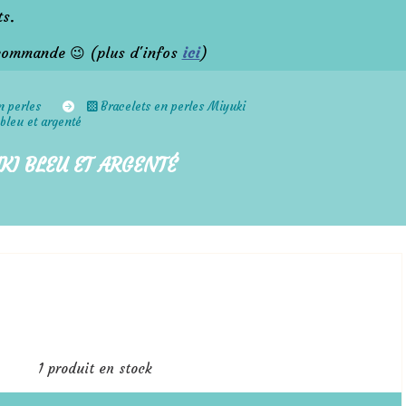
ts.
commande 😉 (plus d'infos
ici
)
n perles
Bracelets en perles Miyuki
 bleu et argenté
KI BLEU ET ARGENTÉ
1
produit en stock