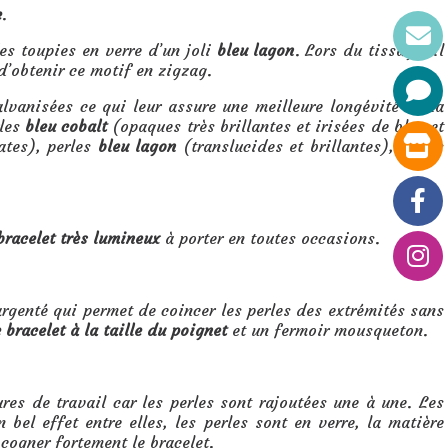
e
.
des toupies en verre d’un joli
bleu lagon
. Lors du tissage, il
d’obtenir ce motif en zigzag.
lvanisées ce qui leur assure une meilleure longévité de la
rles
bleu cobalt
(opaques très brillantes et irisées de bleu et
ates), perles
bleu lagon
(translucides et brillantes), perles
bracelet très lumineux
à porter en toutes occasions.
rgenté qui permet de coincer les perles des extrémités sans
e bracelet à la taille du poignet
et un fermoir mousqueton.
es de travail car les perles sont rajoutées une à une. Les
bel effet entre elles, les perles sont en verre, la matière
 cogner fortement le bracelet.