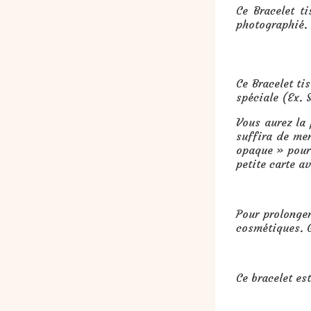
Ce Bracelet ti
photographié. 
Cadeau : Bracelet tissé en perle
Ce Bracelet ti
spéciale (Ex. 
Vous aurez la
suffira de me
opaque » pour 
petite carte a
Pour prolonger
cosmétiques. G
Ce bracelet es