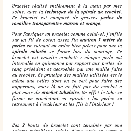
Bracelet réalisé entièrement à la main par mes
soins, avec la
technique de la spirale au crochet
.
Le bracelet est composé de grosses
perles de
rocailles transparentes marron et orange
.
Pour fabriquer un bracelet comme celui-ci, j’enfile
sur un fil de coton assez fin
environ 1 mètre de
perles
en suivant un ordre bien précis pour que la
spirale colorée
se forme lors du montage. Le
bracelet est ensuite crocheté : chaque perle est
intercalée en quinconce par rapport aux perles du
rang précédent et accrochée par une maille faite
au crochet. Le principe des mailles utilisées est le
même que celles dont on se sert pour faire des
napperons, mais là on ne fait pas du crochet à
plat mais du
crochet tubulaire
. En effet le tube se
forme en crochetant en spirale : les perles se
retrouvent à l’extérieur et les fils à l’intérieur !
Les 2 bouts du bracelet sont terminés par une
calotte métallique suivie d’une perle en verre à