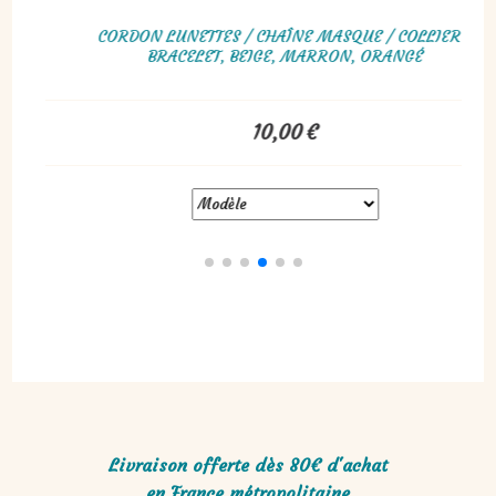
12,00
€
 MASQUE / COLLIER /
T, MARRON
€
Livraison offerte dès 80€ d'achat
en France métropolitaine