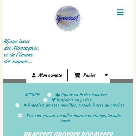
Panneau de gestion des cookies
Bijoux issus
des Montagnes,
et de l'écume
des vagues...
Mon compte
Panier
ACCUEIL
Bijoux en Perles Colorées
Bracelets en perles
Bracelets grosses rocailles, torsade Russe au crochet
Bracelet grosses rocailles marron et orange, torsade
russe
BRACELET GROSSES ROCAILLES