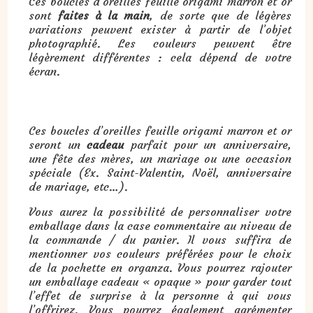
Ces boucles d’oreilles feuille origami marron et or
sont
faites à la main
, de sorte que de légères
variations peuvent exister à partir de l’objet
photographié. Les couleurs peuvent être
légèrement différentes : cela dépend de votre
écran.
Cadeau : boucles d’oreilles feuille origami marron et or :
Ces boucles d’oreilles feuille origami marron et or
seront un
cadeau
parfait pour un anniversaire,
une fête des mères, un mariage ou une occasion
spéciale (Ex. Saint-Valentin, Noël, anniversaire
de mariage, etc…).
Vous aurez la possibilité de personnaliser votre
emballage dans la case commentaire au niveau de
la commande / du panier. Il vous suffira de
mentionner vos couleurs préférées pour le choix
de la pochette en organza. Vous pourrez rajouter
un emballage cadeau « opaque » pour garder tout
l’effet de surprise à la personne à qui vous
l’offrirez. Vous pourrez également agrémenter