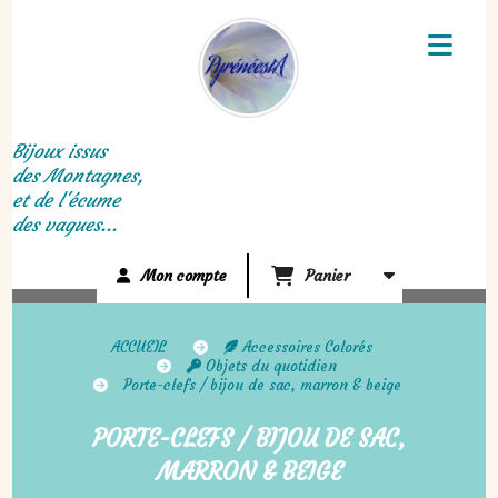
Panneau de gestion des cookies
Bijoux issus
des Montagnes,
et de l'écume
des vagues...
Mon compte
Panier
ACCUEIL
Accessoires Colorés
Objets du quotidien
Porte-clefs / bijou de sac, marron & beige
PORTE-CLEFS / BIJOU DE SAC,
MARRON & BEIGE