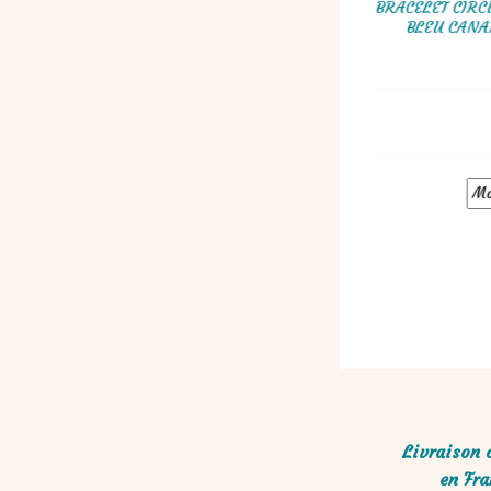
BRACELET CIRC
BRACELET ROCAILLES FONCÉES REFLETS
BLEU CANAR
IRISÉS BLEU VIOLET VERT, TORSADE RUSSE
33,00
€
Livraison 
en Fra