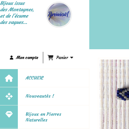
Panneau de gestion des cookies
Bijoux issus
des Montagnes,
et de l'écume
des vagues...
Mon compte
Panier
ACCUEIL
Nouveautés !
Bijoux en Pierres
Naturelles