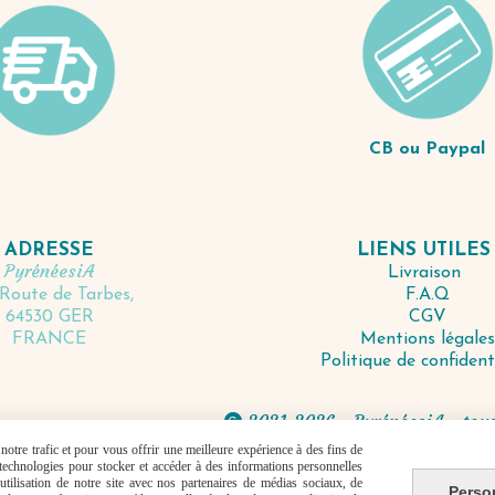
CB ou Paypal
LIENS UTILE
ADRESSE
PyrénéesiA
Livraison
F.A.Q
Route de Tarbes,
CGV
64530 GER
Mentions légales
FRANCE
Politique de confident
2021-2026 - PyrénéesiA - tous

otre trafic et pour vous offrir une meilleure expérience à des fins de
s technologies pour stocker et accéder à des informations personnelles
Autoriser
Facebook est désactivé.
tilisation de notre site avec nos partenaires de médias sociaux, de
Perso