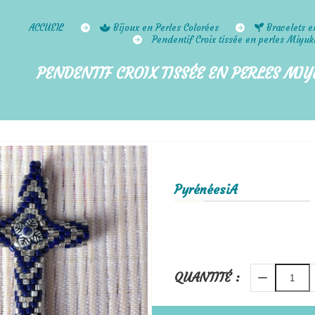
ACCUEIL
Bijoux en Perles Colorées
Bracelets e
Pendentif Croix tissée en perles Miyuk
PENDENTIF CROIX TISSÉE EN PERLES MIY
PyrénéesiA
QUANTITÉ :