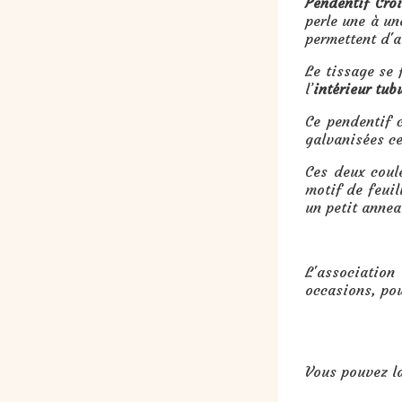
Pendentif Cro
perle une à un
permettent d'a
Le tissage se 
l’
intérieur tub
Ce pendentif 
galvanisées ce
Ces deux coul
motif de feuil
un petit annea
L'association
occasions, pou
Vous pouvez la