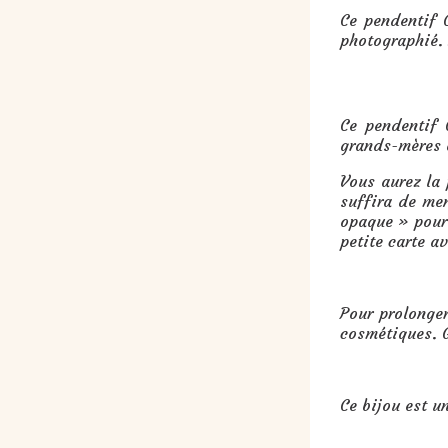
Ce pendentif 
photographié. 
Cadeau : Pendentif Croix en perl
Ce pendentif 
grands-mères o
Vous aurez la
suffira de me
opaque » pour 
petite carte a
Pour prolonger
cosmétiques. G
Ce bijou est u