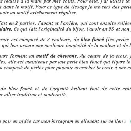
ix
réalisé à la main par mes soins. Pour cela, j’ai utilisé l
e dans le motif. Pour ce type de tissage je me sers des per
voir un motif extrêmement régulier.
fait en 2 parties, l’avant et l’arrière, qui sont ensuite rel
ulaire
. Ce qui fait l’originalité du bijou, l’avoir en 3D et non
croix est composé de 2 couleurs, du
bleu foncé
(les perles 
 qui leur assure une meilleure longévité de la couleur et de l
eurs forment un
motif de chevrons
. Au centre de la croix, 
les, elle est maintenue par une perle bleu foncé qui figure le
u composé de perles pour pouvoir accrocher la croix à une c
 du bleu foncé et de l’argenté brillant font de cette cr
r allier tradition et modernité.
 voir en vidéo sur mon Instagram en cliquant sur ce lien :