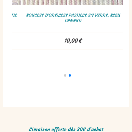
CANARD ET GRIS SUR FIL
BOUCLES D'OREILLES PASTILLE EN VE
CANARD
€
10,00
€
Livraison offerte dès 80€ d'achat