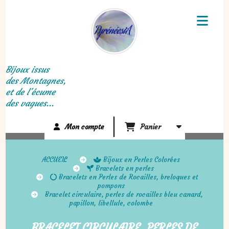
Panneau de gestion des cookies
Bijoux issus
des Montagnes,
et de l'écume
des vagues...
Mon compte
Panier
ACCUEIL
Bijoux en Perles Colorées
Bracelets en perles
Bracelets en Perles de Rocailles, breloques et
pompons
Bracelet circulaire, perles de rocailles bleu canard,
papillon, libellule, colombe
BRACELET CIRCULAIRE, PERLES DE