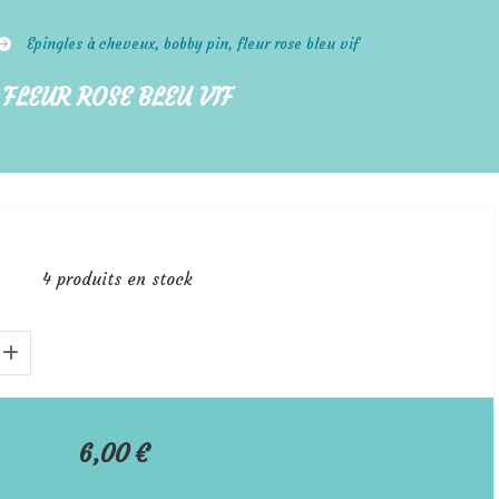
Epingles à cheveux, bobby pin, fleur rose bleu vif
 FLEUR ROSE BLEU VIF
4
produits en stock
6,00
€