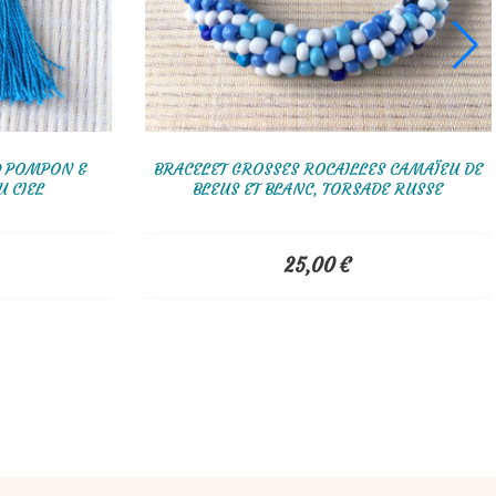
 BLEU ET
BOUCLES D'OREILLES TISSÉES EN PERLES
MIYUKI BLEU
45,00
€