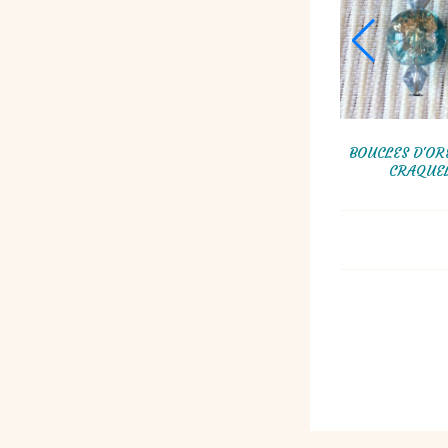
UCLES D'OREILLES GRAND POMPON &
BRACELET GROSSES 
PERLE EN PIERRE, BLEU CIEL
BLEUS ET BLAN
20,00
€
25