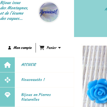
Panneau de gestion des cookies
Bijoux issus
des Montagnes,
A
et de l'écume
des vagues...
Mon compte
Panier
ACCUEIL
Nouveautés !
Bijoux en Pierres
Naturelles