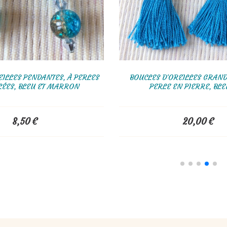
ROCAILLES CAMAÏEU DE
BRACELET TISSÉ EN PERLES MIYUKI
C, TORSADE RUSSE
ARGENTÉ
,00
€
68,00
€