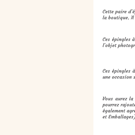
Cette paire d’
la boutique. I
Ces épingles à
l’objet photog
Cadeau : épingles à cheveux, bob
Ces épingles à
une occasion s
Vous aurez la
pourrez rajout
également agré
et Emballages