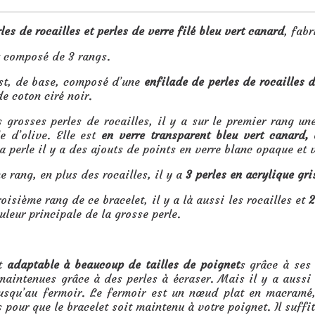
les de rocailles et perles de verre filé bleu vert canard
, fab
t composé de 3 rangs.
st, de base, composé d’une
enfilade de perles de rocailles d
de coton ciré noir.
 grosses perles de rocailles, il y a sur le premier rang u
e d’olive. Elle est
en verre transparent bleu vert canard,
la perle il y a des ajouts de points en verre blanc opaque et 
e rang, en plus des rocailles, il y a
3 perles en acrylique gri
roisième rang de ce bracelet, il y a là aussi les rocailles et
2
uleur principale de la grosse perle.
st
adaptable à beaucoup de tailles de poignet
s grâce à ses
maintenues grâce à des perles à écraser. Mais il y a aussi
squ’au fermoir. Le fermoir est un nœud plat en macramé
s pour que le bracelet soit maintenu à votre poignet. Il suffi