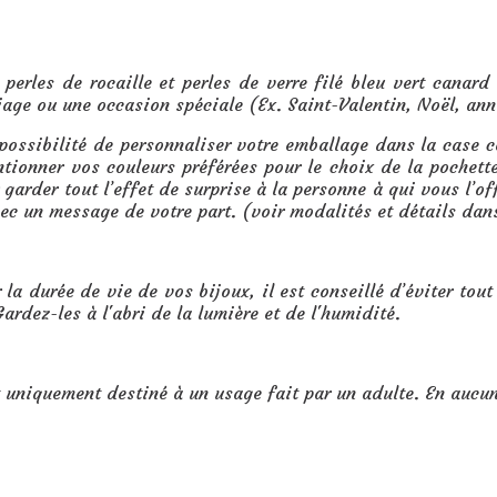
lles et perles verre filé bleu vert canard sur coton ciré :
 perles de rocaille et perles de verre filé bleu vert canar
age ou une occasion spéciale (Ex. Saint-Valentin, Noël, an
 possibilité de personnaliser votre emballage dans la case
ntionner vos couleurs préférées pour le choix de la pochet
garder tout l’effet de surprise à la personne à qui vous l’o
vec un message de votre part. (voir modalités et détails dan
 la durée de vie de vos bijoux, il est conseillé d’éviter tout
ardez-les à l'abri de la lumière et de l'humidité.
t uniquement destiné à un usage fait par un adulte. En aucu