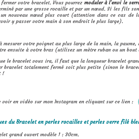
 fermer votre bracelet. Vous pourrez
moduler à l’envi le serr
erminé par une grosse rocaille et par un nœud. Si les fils so
e un nouveau nœud plus court (attention dans ce cas de l
uvoir y passer votre main à son endroit le plus large).
à mesurer votre poignet au plus large de la main, la paume, là
tre ensuite à votre bras (utilisez un mètre ruban ou un bout 
que le bracelet vous ira, il faut que la longueur bracelet gra
r bracelet totalement fermé soit plus petite (sinon le bracel
t !
 voir en vidéo sur mon Instagram en cliquant sur ce lien :
es du Bracelet en perles rocailles et perles verre filé ble
acelet grand ouvert modèle 1 : 30cm.