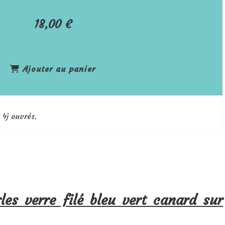
18,00
€
Ajouter au panier
 4j ouvrés.
rles verre filé bleu vert canard sur