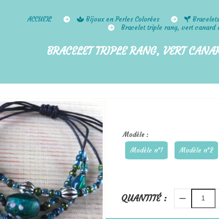
ACCUEIL
Bijoux en Perles Colorées
Bracelet
Bracelet triple rang, vert canard e
BRACELET TRIPLE RANG, VERT CANAR
Modèle :
Modèle n°1
Modèle n°2
QUANTITÉ :