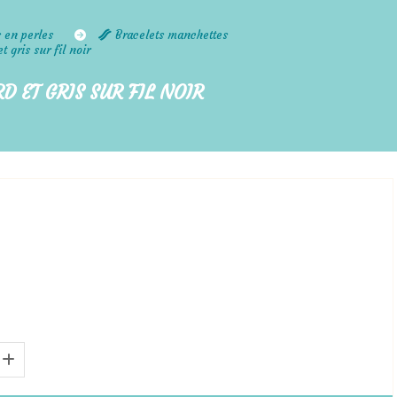
s en perles
Bracelets manchettes
t gris sur fil noir
D ET GRIS SUR FIL NOIR