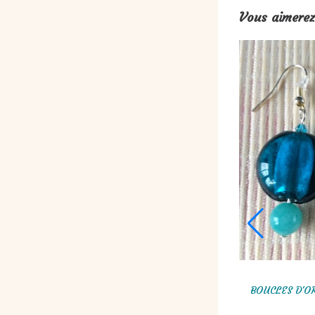
Vous aimerez
BRACELET CIRCULAIRE, PERLES DE ROCAILLES
BOUCLES D'OR
BLEU CANARD, PAPILLON, LIBELLULE,
COLOMBE