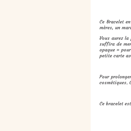
Cadeau : Bracelet en perles rocai
Ce Bracelet en
mères, un mari
Vous aurez la
suffira de me
opaque » pour 
petite carte a
Pour prolonger
cosmétiques. G
Ce bracelet es