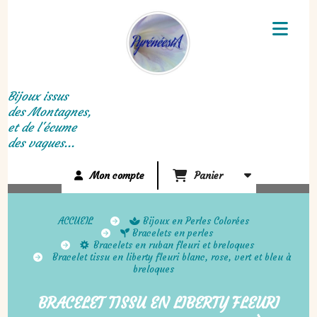
Panneau de gestion des cookies
Bijoux issus
des Montagnes,
et de l'écume
des vagues...
Mon compte
Panier
ACCUEIL
Bijoux en Perles Colorées
Bracelets en perles
Bracelets en ruban fleuri et breloques
Bracelet tissu en liberty fleuri blanc, rose, vert et bleu à
breloques
BRACELET TISSU EN LIBERTY FLEURI