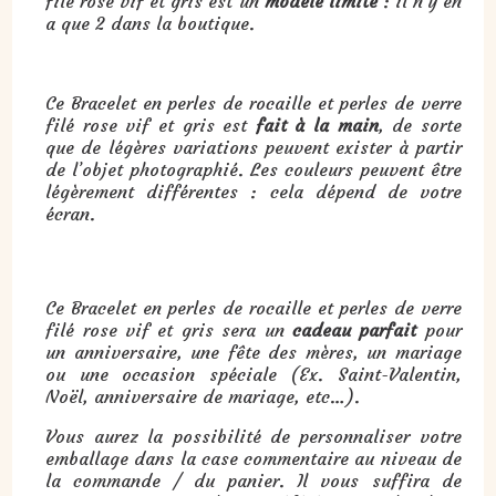
filé rose vif et gris est un
modèle limité
: il n’y en
a que 2 dans la boutique.
Ce Bracelet en perles de rocaille et perles de verre
filé rose vif et gris est
fait à la main
, de sorte
que de légères variations peuvent exister à partir
de l’objet photographié. Les couleurs peuvent être
légèrement différentes : cela dépend de votre
écran.
Cadeau : Bracelet en perles rocailles et perles verre filé rose vif et gris sur coton ciré noir :
Ce Bracelet en perles de rocaille et perles de verre
filé rose vif et gris sera un
cadeau parfait
pour
un anniversaire, une fête des mères, un mariage
ou une occasion spéciale (Ex. Saint-Valentin,
Noël, anniversaire de mariage, etc…).
Vous aurez la possibilité de personnaliser votre
emballage dans la case commentaire au niveau de
la commande / du panier. Il vous suffira de