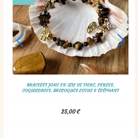
BRACELET JONC EN ŒIL DE TIGRE, PERLES,
NT
COQUILLAGES, BRELOQUES LOTUS & ÉLÉPHANT
25,00
€