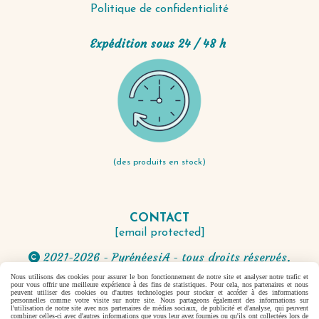
Politique de confidentialité
Expédition sous 24 / 48 h
(des produits en stock)
CONTACT
[email protected]
2021-2026 - PyrénéesiA - tous droits réservés.

Nous utilisons des cookies pour assurer le bon fonctionnement de notre site et analyser notre trafic et
pour vous offrir une meilleure expérience à des fins de statistiques. Pour cela, nos partenaires et nous
Autoriser
Facebook est désactivé.
peuvent utiliser des cookies ou d'autres technologies pour stocker et accéder à des informations
personnelles comme votre visite sur notre site. Nous partageons également des informations sur
l'utilisation de notre site avec nos partenaires de médias sociaux, de publicité et d'analyse, qui peuvent
combiner celles-ci avec d'autres informations que vous leur avez fournies ou qu'ils ont collectées lors de