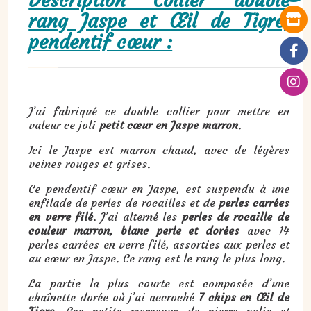
Description Collier double
rang Jaspe et Œil de Tigre,
pendentif cœur :
J’ai fabriqué ce double collier pour mettre en
valeur ce joli
petit cœur en Jaspe marron
.
Ici le Jaspe est marron chaud, avec de légères
veines rouges et grises.
Ce pendentif cœur en Jaspe, est suspendu à une
enfilade de perles de rocailles et de
perles carrées
en verre
filé
. J’ai alterné les
perles de rocaille de
couleur marron, blanc perle et dorées
avec 14
perles carrées en verre filé, assorties aux perles et
au cœur en Jaspe. Ce rang est le rang le plus long.
La partie la plus courte est composée d’une
chaînette dorée où j’ai accroché
7
chips en Œil de
Tigre
. Ces petits morceaux de pierre polis et