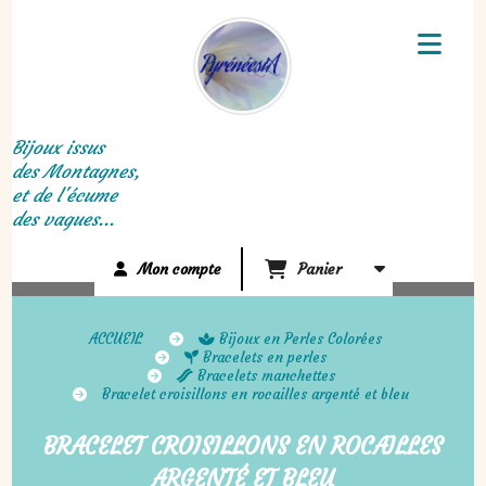
Panneau de gestion des cookies
Bijoux issus
des Montagnes,
et de l'écume
des vagues...
Mon compte
Panier
ACCUEIL
Bijoux en Perles Colorées
Bracelets en perles
Bracelets manchettes
Bracelet croisillons en rocailles argenté et bleu
BRACELET CROISILLONS EN ROCAILLES
ARGENTÉ ET BLEU