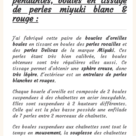
pendantes, boules en tissage
de perles miyuki blanc &
rouge :
J’ai fabriqué cette paire de
boucles d’oreilles
boules
en tissant en boules des
perles rocailles
et
des
perles Delicas
de la marque
Miyuki
. Ces
perles étant très bien calibrée, les boules
obtenues sont très régulières elles aussi. Ce
tissage permet d’obtenir une
sphère creuse
, donc
très légère
. L’extérieur est un
entrelacs de perles
blanches et rouges
.
Chaque boucle d’oreille est composée de 2 boules
suspendues à des chaînettes en acier inoxydable.
Elles sont suspendues à 2 hauteurs différentes.
Celle qui est la plus basse possède une enfilade
de 7 perles entre 2 morceaux de chaînette.
Ces boules suspendues aux chaînettes sont tout le
temps en
mouvement
, la
souplesse
des chaînettes