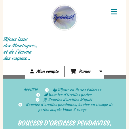
Panneau de gestion des cookies
Bijoux issus
des Montagnes,
et de l'écume
des vagues...
Mon compte
Panier
ACCUEIL
Bijoux en Perles Colorées
Boucles d'Oreilles perles
Boucles d'oreilles Miyuki
Boucles d’oreilles pendantes, boules en tissage de
perles miyuki blanc & rouge
BOUCLES D’OREILLES PENDANTES,