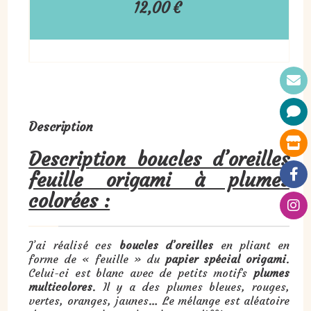
12,00
€
Description
Description boucles d’oreilles
feuille origami à plumes
colorées :
J’ai réalisé ces
boucles d’oreilles
en pliant en
forme de « feuille » du
papier spécial origami
.
Celui-ci est blanc avec de petits motifs
plumes
multicolores
. Il y a des plumes bleues, rouges,
vertes, oranges, jaunes… Le mélange est aléatoire