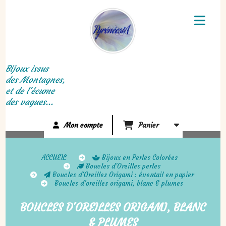
Panneau de gestion des cookies
Bijoux issus
des Montagnes,
et de l'écume
des vagues...
Mon compte
Panier
ACCUEIL
Bijoux en Perles Colorées
Boucles d'Oreilles perles
Boucles d'Oreilles Origami : éventail en papier
Boucles d'oreilles origami, blanc & plumes
BOUCLES D'OREILLES ORIGAMI, BLANC
& PLUMES