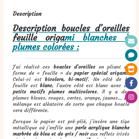
Description
Description boucles d’oreilles
feuille origa
mi blanches à
plumes colorées :
J’ai réalisé ces
boucles d’oreilles
en pliant en
forme de « feuille » du
papier spécial origami
.
Celui-ci est
bicolore, bi-moti
f. Un côté de la
feuille est
blanc
, l’autre côté est blanc avec de
petits motifs plumes multicolores
. Il y a des
plumes bleues, rouges, vertes, orange, jaunes… Le
mélange est aléatoire de sorte que chaque boucle
sera différente.
Lorsque le papier est pré-plié, j’insère une tige
métallique où j’enfile une
perle acrylique blanche
marbrée de bleu et de gris / noir
aux reflets irisés