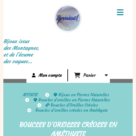
Panneau de gestion des cookies
Bijoux issus
des Montagnes,
et de l'écume
des vagues...
Mon compte
Panier
ACCUEIL
Bijoux en Pierres Naturelles
Boucles d'oreilles en Pierres Naturelles
Boucles d'Oreilles Créoles
Boucles d’oreilles créoles en Améthyste
BOUCLES D’OREILLES CRÉOLES EN
AMÉTHYSTE