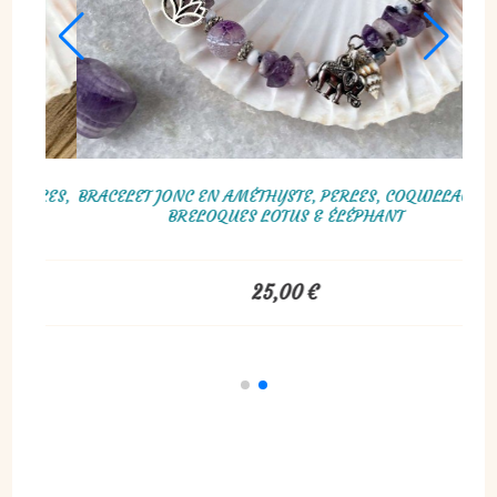
VIOLETTE ROSE, PERLES,
BRACELET JONC EN AMÉTHYSTE, PERLES,
GES
BRELOQUES LOTUS & ÉLÉPHA
€
25,00
€