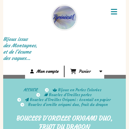
Panneau de gestion des cookies
Bijoux issus
des Montagnes,
et de l'écume
des vagues...
Mon compte
Panier
ACCUEIL
Bijoux en Perles Colorées
Boucles d'Oreilles perles
Boucles d'Oreilles Origami : éventail en papier
Boucles d'oreille origami duo, fruit du dragon
BOUCLES D'OREILLE ORIGAMI DUO,
FRUIT DU DRAGON