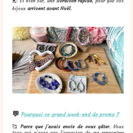
📬 Et bien sûr, une
livraison rapide
, pour que vos
bijoux
arrivent avant Noël
.
💬
Pourquoi ce grand week-end de promo ?
🥰
Parce que j’avais envie de vous gâter
. Vous
tous qui n’avez pas l’occasion de me rencontrer