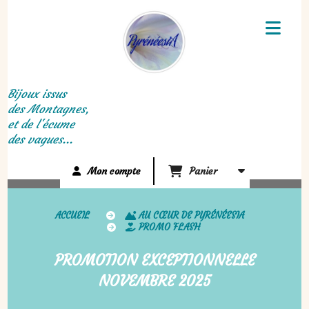
Panneau de gestion des cookies
Bijoux issus
des Montagnes,
et de l'écume
des vagues...
Mon compte
Panier
ACCUEIL
AU CŒUR DE PYRÉNÉESIA
PROMO FLASH
PROMOTION EXCEPTIONNELLE
NOVEMBRE 2025