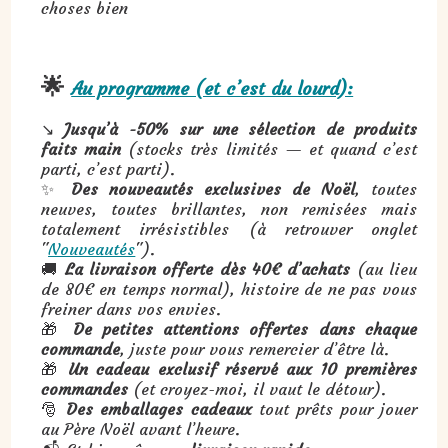
choses bien
🌟
Au programme (et c’est du lourd):
↘️
Jusqu’à -50% sur une sélection de produits
faits main
(stocks très limités — et quand c’est
parti, c’est parti).
✨
Des nouveautés exclusives de Noël
, toutes
neuves, toutes brillantes, non remisées mais
totalement irrésistibles (à retrouver onglet
"
Nouveautés
").
🚚
La livraison offerte dès 40€ d’achats
(au lieu
de 80€ en temps normal), histoire de ne pas vous
freiner dans vos envies.
🎁
De petites attentions offertes dans chaque
commande
, juste pour vous remercier d’être là.
🎁
Un cadeau exclusif réservé aux 10 premières
commandes
(et croyez-moi, il vaut le détour).
🎅
Des emballages cadeaux
tout prêts pour jouer
au Père Noël avant l’heure.