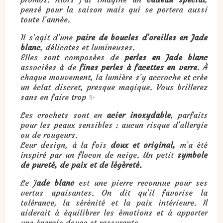
pensé pour la saison mais qui se portera aussi
toute l’année.
Il s’agit d’une
paire de boucles d’oreilles en Jade
blanc
, délicates et lumineuses.
Elles sont composées de
perles en Jade blanc
associées à de
fines perles à facettes en verre
. À
chaque mouvement, la lumière s’y accroche et crée
un éclat discret, presque magique. Vous brillerez
sans en faire trop ✨
Les crochets sont en
acier inoxydable
, parfaits
pour les peaux sensibles : aucun risque d’allergie
ou de rougeurs.
Leur design, à la fois
doux et original,
m’a été
inspiré par un flocon de neige. Un petit
symbole
de pureté, de paix et de légèreté.
Le J
ade blanc
est une pierre reconnue pour ses
vertus apaisantes. On dit qu’il favorise la
tolérance, la sérénité et la paix intérieure. Il
aiderait à équilibrer les émotions et à apporter
une énergie douce et rassurante.