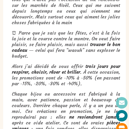
sur les marchés de Noël. Ceux qui me suivent
depuis longtemps ou ceux qui viennent me
découvrir. Mais surtout ceux qui aiment les jolies
choses fabriquées à la main
⏰ Parce que je sais que les fêtes, c’est à la fois
la joie et la course contre la montre. On veut faire
plaisir, se faire plaisir, mais aussi
trouver le bon
cadeau
— celui qui fera “waouh” sans exploser le
budget.
Alors j’ai décidé de vous offrir
trois jours pour
respirer, choisir, rêver et briller
. À cette occasion,
les promotions vont de -10% à -50% (en passant
par -15%, -20%, -30% et -40%).
Chaque bijou ou accessoire est fabriqué à la
main, avec patience, passion et beaucoup de
couleurs. Derrière chaque perle, il y a un peu de
moi. Ces créations en promotion, je ne les
reproduirai pas : elles
ne reviendront jamais
après ce vide atelier. Ce sont de vraies
pièces
uniques
: une fois vendues, elles disparaissent