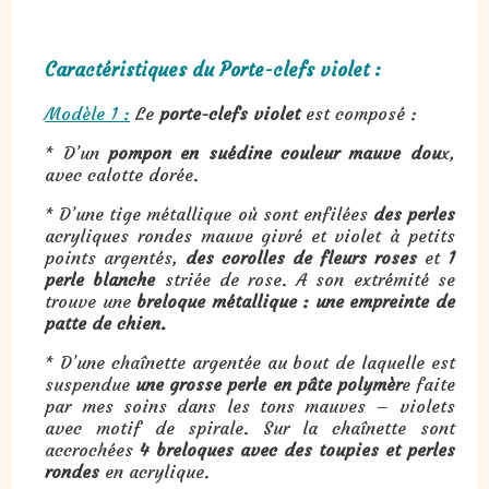
Caractéristiques du Porte-clefs violet :
Modèle 1 :
Le
porte-clefs violet
est composé :
* D’un
pompon en suédine couleur mauve dou
x,
avec calotte dorée.
* D’une tige métallique où sont enfilées
des perles
acryliques rondes mauve givré et violet à petits
points argentés,
des corolles de fleurs roses
et
1
perle blanche
striée de rose. A son extrémité se
trouve une
breloque métallique : une empreinte de
patte de chien.
* D’une chaînette argentée au bout de laquelle est
suspendue
une grosse perle en pâte polymèr
e faite
par mes soins dans les tons mauves – violets
avec motif de spirale. Sur la chaînette sont
accrochées
4 breloques avec des toupies et perles
rondes
en acrylique.