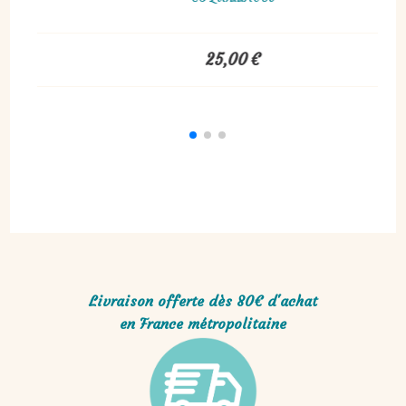
5,00
€
68,00
€
Livraison offerte dès 80€ d'achat
en France métropolitaine