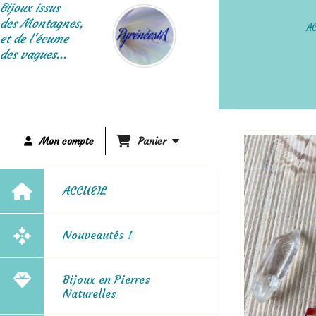
Panneau de gestion des cookies
Bijoux issus
des Montagnes,
A
et de l'écume
des vagues...
Mon compte
Panier
ACCUEIL
Nouveautés !
Bijoux en Pierres
Naturelles