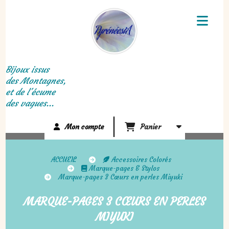
Panneau de gestion des cookies
Bijoux issus
des Montagnes,
et de l'écume
des vagues...
Mon compte
Panier
ACCUEIL
Accessoires Colorés
Marque-pages & Stylos
Marque-pages 3 Cœurs en perles Miyuki
MARQUE-PAGES 3 CŒURS EN PERLES
MIYUKI