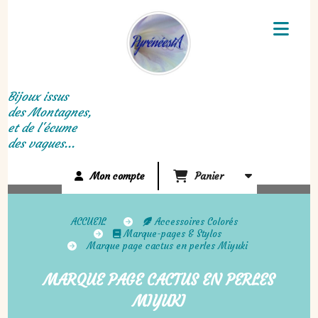
Panneau de gestion des cookies
Bijoux issus
des Montagnes,
et de l'écume
des vagues...
Mon compte
Panier
ACCUEIL
Accessoires Colorés
Marque-pages & Stylos
Marque page cactus en perles Miyuki
MARQUE PAGE CACTUS EN PERLES
MIYUKI