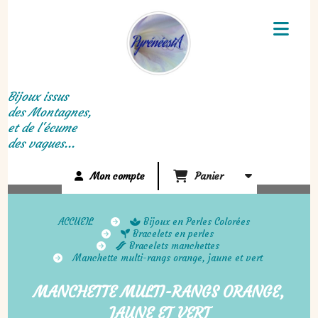
Panneau de gestion des cookies
Bijoux issus
des Montagnes,
et de l'écume
des vagues...
Mon compte
Panier
ACCUEIL
Bijoux en Perles Colorées
Bracelets en perles
Bracelets manchettes
Manchette multi-rangs orange, jaune et vert
MANCHETTE MULTI-RANGS ORANGE,
JAUNE ET VERT