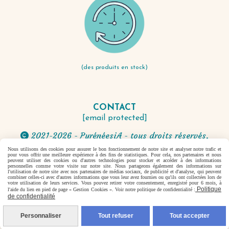
(des produits en stock)
CONTACT
[email protected]
2021-2026 - PyrénéesiA - tous droits réservés.

Nous utilisons des cookies pour assurer le bon fonctionnement de notre site et analyser notre trafic et
pour vous offrir une meilleure expérience à des fins de statistiques. Pour cela, nos partenaires et nous
Autoriser
Facebook est désactivé.
peuvent utiliser des cookies ou d'autres technologies pour stocker et accéder à des informations
personnelles comme votre visite sur notre site. Nous partageons également des informations sur
l'utilisation de notre site avec nos partenaires de médias sociaux, de publicité et d'analyse, qui peuvent
combiner celles-ci avec d'autres informations que vous leur avez fournies ou qu'ils ont collectées lors de
votre utilisation de leurs services. Vous pouvez retirer votre consentement, enregistré pour 6 mois, à
Politique
l'aide du lien en pied de page « Gestion Cookies ». Voir notre politique de confidentialité :
Mentions Légales
Conditions générales de vente
de confidentialité
Se rétracter
Politique de confidentialité
Gestion
cookies
Mon Compte
Créer un site internet
Personnaliser
Tout refuser
Tout accepter