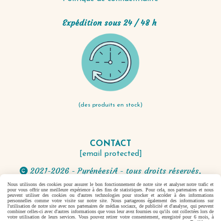
Expédition sous 24 / 48 h
(des produits en stock)
CONTACT
[email protected]
2021-2026 - PyrénéesiA - tous droits réservés.

Nous utilisons des cookies pour assurer le bon fonctionnement de notre site et analyser notre trafic et
pour vous offrir une meilleure expérience à des fins de statistiques. Pour cela, nos partenaires et nous
Autoriser
Facebook est désactivé.
peuvent utiliser des cookies ou d'autres technologies pour stocker et accéder à des informations
personnelles comme votre visite sur notre site. Nous partageons également des informations sur
l'utilisation de notre site avec nos partenaires de médias sociaux, de publicité et d'analyse, qui peuvent
combiner celles-ci avec d'autres informations que vous leur avez fournies ou qu'ils ont collectées lors de
votre utilisation de leurs services. Vous pouvez retirer votre consentement, enregistré pour 6 mois, à