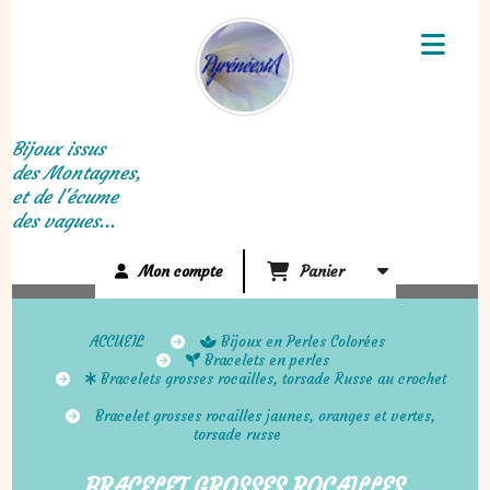
Panneau de gestion des cookies
Bijoux issus
des Montagnes,
et de l'écume
des vagues...
Mon compte
Panier
ACCUEIL
Bijoux en Perles Colorées
Bracelets en perles
Bracelets grosses rocailles, torsade Russe au crochet
Bracelet grosses rocailles jaunes, oranges et vertes,
torsade russe
BRACELET GROSSES ROCAILLES