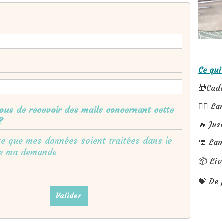
Ce qui
🎁Cade
💆‍♀️ 
ous de recevoir des mails concernant cette
?
🔥 Jus
te que mes données soient traitées dans le
🎅 Lan
de ma demande
📦 Liv
💝 De 
Valider