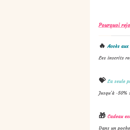
Pourquoi rejo
🔥
Accès aux 
Les inscrits r
💝
La seule p
Jusqu’à -50% 
🎁
Cadeau ex
Dans un pochon