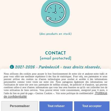
(des produits en stock)
CONTACT
[email protected]
2021-2026 - PyrénéesiA - tous droits réservés.

Nous utilisons des cookies pour assurer le bon fonctionnement de notre site et analyser notre trafic et
pour vous offrir une meilleure expérience à des fins de statistiques. Pour cela, nos partenaires et nous
Autoriser
Facebook est désactivé.
peuvent utiliser des cookies ou d'autres technologies pour stocker et accéder à des informations
personnelles comme votre visite sur notre site. Nous partageons également des informations sur
l'utilisation de notre site avec nos partenaires de médias sociaux, de publicité et d'analyse, qui peuvent
combiner celles-ci avec d'autres informations que vous leur avez fournies ou qu'ils ont collectées lors de
votre utilisation de leurs services. Vous pouvez retirer votre consentement, enregistré pour 6 mois, à
Politique
l'aide du lien en pied de page « Gestion Cookies ». Voir notre politique de confidentialité :
Mentions Légales
Conditions générales de vente
de confidentialité
Se rétracter
Politique de confidentialité
Gestion
cookies
Mon Compte
Créer un site internet
Personnaliser
Tout refuser
Tout accepter