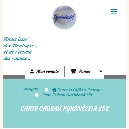
Panneau de gestion des cookies
Bijoux issus
des Montagnes,
et de l'écume
des vagues...
Mon compte
Panier
ACCUEIL
Cartes et Coffrets Cadeaux
Carte Cadeau PyrénéesiA 25€
CARTE CADEAU PYRÉNÉESIA 25€