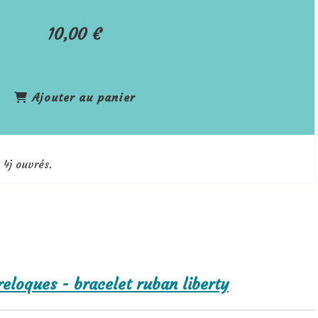
10,00
€
Ajouter au panier
 4j ouvrés.
breloques - bracelet ruban liberty