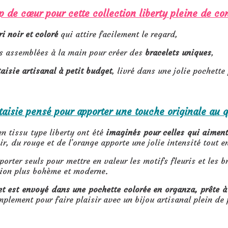
e cœur pour cette collection liberty pleine de con
ri noir et coloré
qui attire facilement le regard,
s assemblées à la main pour créer des
bracelets uniques
,
taisie artisanal à petit budget
, livré dans une jolie pochette 
taisie pensé pour apporter une touche originale au q
en tissu type liberty ont été
imaginés pour celles qui aiment
r, du rouge et de l’orange apporte une jolie intensité tout en
 porter seuls pour mettre en valeur les motifs fleuris et les 
ion plus bohème et moderne.
t est envoyé dans une pochette colorée en organza, prête à 
mplement pour faire plaisir avec un bijou artisanal plein de 