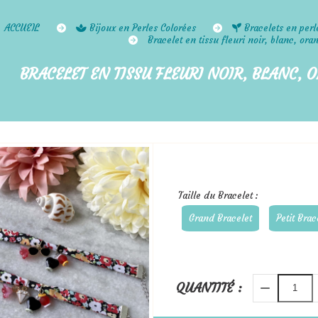
ACCUEIL
Bijoux en Perles Colorées
Bracelets en per
Bracelet en tissu fleuri noir, blanc, or
BRACELET EN TISSU FLEURI NOIR, BLANC, 
Taille du Bracelet :
Grand Bracelet
Petit Brac
QUANTITÉ :