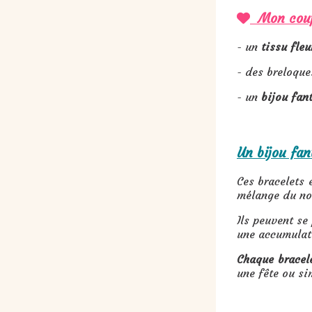
Mon coup d

- un
tissu fleu
- des breloque
- un
bijou fan
Un bijou fan
Ces bracelets 
mélange du noi
Ils peuvent se
une accumulat
Chaque bracele
une fête ou si