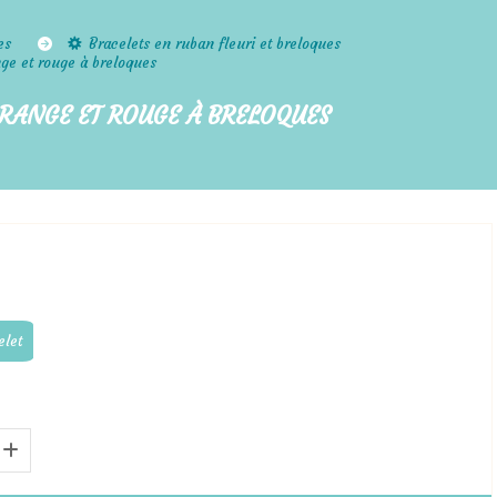
les
Bracelets en ruban fleuri et breloques
ange et rouge à breloques
ORANGE ET ROUGE À BRELOQUES
elet