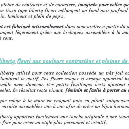
 pleine de contraste et de caractère,
imaginée pour celles qu
en tissu type liberty fleuri mélangent un fond noir profond
in, lumineux et plein de pep’s.
t est fabriqué artisanalement
dans mon atelier à partir du 
hangent légèrement grâce aux breloques assemblées à la mai
 tout.
liberty fleuri aux couleurs contrastées et pleines d
liberty utilisé pour cette collection possède un très joli c
lluminent le motif. Les fleurs rouges et orange apportent 
semble avec douceur. Les petits feuillages verts ajoutent 
celet. Le résultat reste vivant,
féminin et facile à porter au
aque ruban à la main en coupant puis en pliant soigneusem
 ensuite assemblées une à une afin de créer un bijou harmoni
liberty apportent facilement une touche originale à une tenu
 fins pour créer un style plus personnel et créatif.